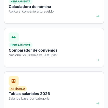
HERRAMIENTA
Calculadora de nómina
Aplica el convenio a tu sueldo
HERRAMIENTA
Comparador de convenios
Nacional vs. Bizkaia vs. Asturias
Asistente Farmacia
Convenio de Farmacia · IA
ARTÍCULO
Tablas salariales 2026
¡Hola! Soy el asistente de
Convenio de
Salarios base por categoría
Farmacia
. Puedo ayudarte con dudas
sobre el convenio, salarios, nóminas,