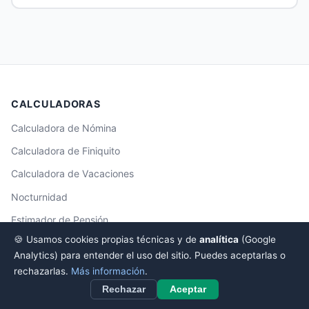
nocturnidad, finiquitos y más.
¿En qué puedo ayudarte?
CALCULADORAS
Calculadora de Nómina
Calculadora de Finiquito
Calculadora de Vacaciones
Nocturnidad
Estimador de Pensión
🍪 Usamos cookies propias técnicas y de
analítica
(Google
Coste para la Empresa
Analytics) para entender el uso del sitio. Puedes aceptarlas o
Horas Extra
rechazarlas.
Más información
.
Estimador IRPF
Rechazar
Aceptar