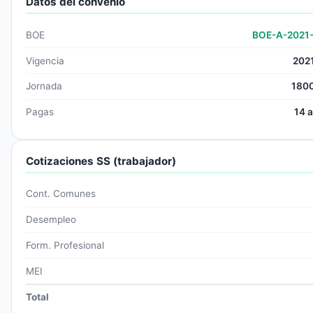
Datos del convenio
BOE
BOE-A-2021
Vigencia
202
Jornada
1800
Pagas
14 
Cotizaciones SS (trabajador)
Cont. Comunes
Desempleo
Form. Profesional
MEI
Total