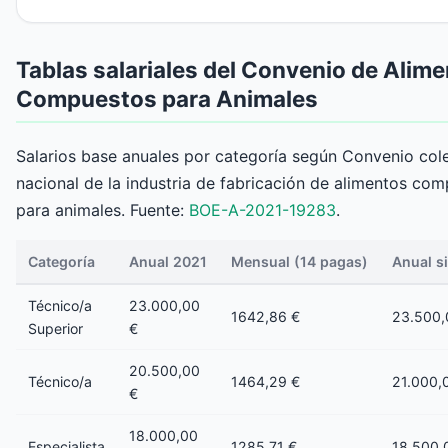
Tablas salariales del Convenio de Alim
Compuestos para Animales
Salarios base anuales por categoría según Convenio col
nacional de la industria de fabricación de alimentos co
para animales. Fuente:
BOE-A-2021-19283
.
Categoría
Anual 2021
Mensual (14 pagas)
Anual s
Técnico/a
23.000,00
1642,86 €
23.500,
Superior
€
20.500,00
Técnico/a
1464,29 €
21.000,
€
18.000,00
Especialista
1285,71 €
18.500,