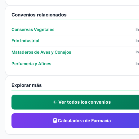
Convenios relacionados
Conservas Vegetales
I
Frío Industrial
I
Mataderos de Aves y Conejos
I
Perfumería y Afines
I
Explorar más
Ver todos los convenios
Calculadora de Farmacia