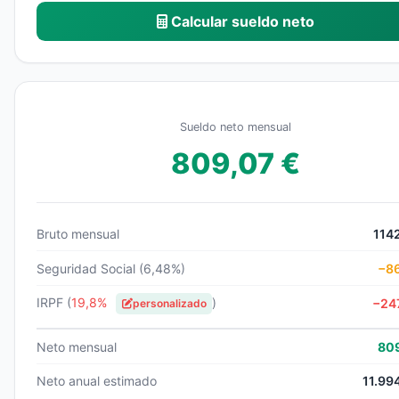
Calcular sueldo neto
Sueldo neto mensual
809,07 €
Bruto mensual
114
Seguridad Social (6,48%)
−86
IRPF (
19,8%
)
−24
personalizado
Neto mensual
809
Neto anual estimado
11.99