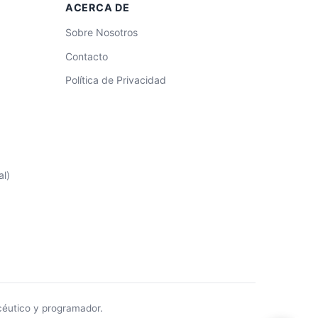
ACERCA DE
¡Hola! Soy el asistente de
Convenio
de Farmacia
. Puedo ayudarte con
Sobre Nosotros
dudas sobre el convenio, salarios,
nóminas, nocturnidad, finiquitos y
Contacto
más.
Política de Privacidad
¿En qué puedo ayudarte?
l)
céutico y programador.