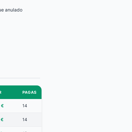
.
fue anulado
R
PAGAS
 €
14
 €
14