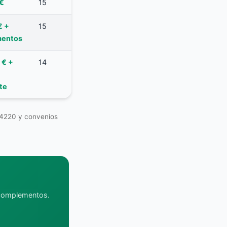
 €
15
€ +
15
entos
 € +
14
te
-4220 y convenios
s complementos.