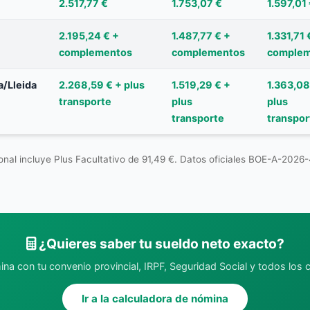
2.517,77 €
1.753,07 €
1.597,01
2.195,24 € +
1.487,77 € +
1.331,71 
complementos
complementos
complem
a/Lleida
2.268,59 € + plus
1.519,29 € +
1.363,08
transporte
plus
plus
transporte
transpor
nal incluye Plus Facultativo de 91,49 €. Datos oficiales BOE-A-2026
¿Quieres saber tu sueldo neto exacto?
ina con tu convenio provincial, IRPF, Seguridad Social y todos lo
Ir a la calculadora de nómina