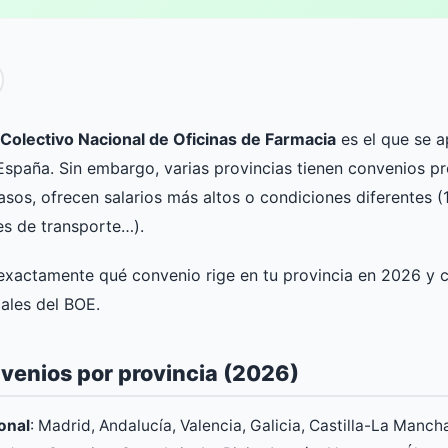
Caducidades
Permisos retribuidos
Decodifica el lote y calcula la vida útil de
Matrimonio, fallecimiento, mudanza...
parafarmacia
ito en 1 minuto
Comparador de medicamentos
olectivo Nacional de Oficinas de Farmacia
es el que se a
Compara dos medicamentos cara a cara
España. Sin embargo, varias provincias tienen convenios pr
sos, ofrecen salarios más altos o condiciones diferentes (
Informes para el paciente
Genera informes claros en PDF con IA (cribado,
es de transporte…).
ector farmacéutico
horario, botiquín)
 exactamente qué convenio rige en tu provincia en 2026 y 
SPD — Dosificación personalizada
iales del BOE.
Idoneidad del paciente, qué medicamentos se pueden
emblistar y asistente IA
venios por provincia (2026)
onal
: Madrid, Andalucía, Valencia, Galicia, Castilla-La Mancha
r global en todas las herramientas