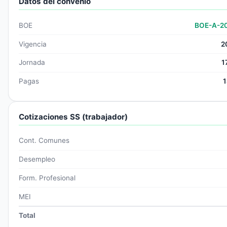
Datos del convenio
BOE
BOE-A-2
Vigencia
2
Jornada
1
Pagas
1
Cotizaciones SS (trabajador)
Cont. Comunes
Desempleo
Form. Profesional
MEI
Total