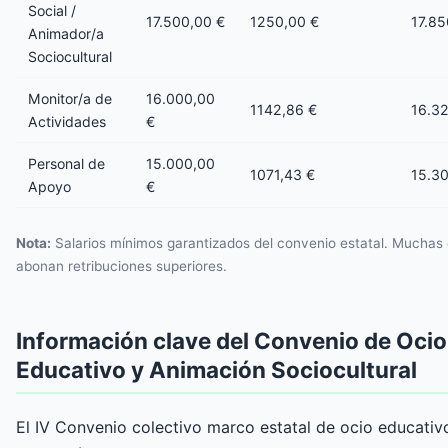
Social /
17.500,00 €
1250,00 €
17.85
Animador/a
Sociocultural
Monitor/a de
16.000,00
1142,86 €
16.3
Actividades
€
Personal de
15.000,00
1071,43 €
15.3
Apoyo
€
Nota:
Salarios mínimos garantizados del convenio estatal. Mucha
abonan retribuciones superiores.
Información clave del Convenio de Ocio
Educativo y Animación Sociocultural
El IV Convenio colectivo marco estatal de ocio educativ