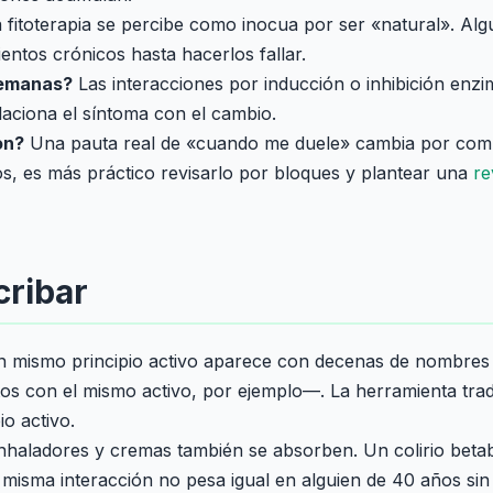
 fitoterapia se percibe como inocua por ser «natural». Alg
ientos crónicos hasta hacerlos fallar.
semanas?
Las interacciones por inducción o inhibición enzim
aciona el síntoma con el cambio.
on?
Una pauta real de «cuando me duele» cambia por comple
cos, es más práctico revisarlo por bloques y plantear una
re
cribar
 mismo principio activo aparece con decenas de nombres c
ntos con el mismo activo, por ejemplo—. La herramienta tr
io activo.
inhaladores y cremas también se absorben. Un colirio bet
misma interacción no pesa igual en alguien de 40 años sin