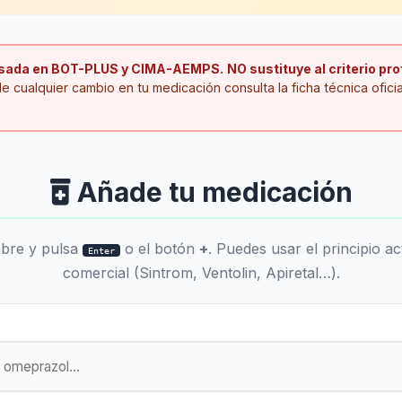
Caducidades
Permisos retribuidos
s
Decodifica el lote y calcula la vida útil de
Matrimonio, fallecimiento, mudanza...
parafarmacia
crito en 1 minuto
basada en BOT-PLUS y CIMA-AEMPS.
NO sustituye al criterio pr
e cualquier cambio en tu medicación consulta la ficha técnica ofici
Comparador de medicamentos
Compara dos medicamentos cara a cara
Informes para el paciente
Añade tu medicación
Genera informes claros en PDF con IA (cribado,
 sector farmacéutico
horario, botiquín)
mbre y pulsa
o el botón
+
. Puedes usar el principio ac
Enter
SPD — Dosificación personalizada
comercial (Sintrom, Ventolin, Apiretal…).
Idoneidad del paciente, qué medicamentos se
pueden emblistar y asistente IA
dor global en todas las herramientas