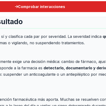
Comprobar interacciones
sultado
í y clasifica cada par por severidad. La severidad indica
q
mas o vigilando, no suspendiendo tratamientos.
mente exige una decisión médica: cambio de fármaco, ajuste
esponde a la farmacia es
detectarlo, documentarlo y deri
: suspender un anticoagulante o un antiepiléptico por mied
rvención farmacéutica más aporta. Muchas se resuelven co
sis a lo largo del día o vigilar un signo determinado durante