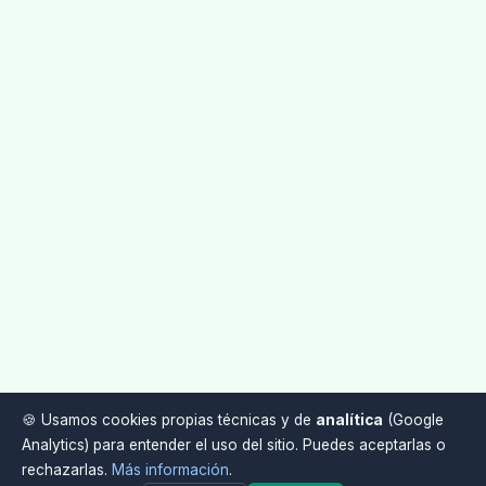
Farmacia
. Puedo ayudarte con dudas
sobre el convenio, salarios, nóminas,
nocturnidad, finiquitos y más.
¿En qué puedo ayudarte?
🍪 Usamos cookies propias técnicas y de
analítica
(Google
Analytics) para entender el uso del sitio. Puedes aceptarlas o
rechazarlas.
Más información
.