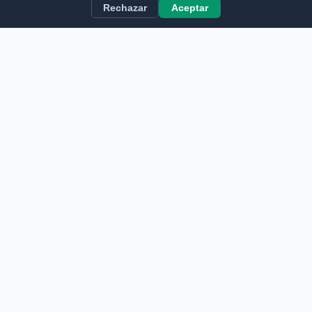
Rechazar
Aceptar
CALCULADORAS
Calculadora de Nómina
Calculadora de Finiquito
Calculadora de Vacaciones
Nocturnidad
Estimador de Pensión
Coste para la Empresa
Horas Extra
Estimador IRPF
Bruto ↔ Neto
Horas y Jornada