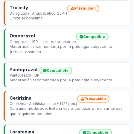
Trulicity
Precaución
Dulaglutida · Antidiabético GLP-1
Limita el consumo.
Omeprazol
Compatible
Omeprazol · IBP — protector gástrico
Moderación recomendada por la patología subyacente
(reflujo, gastritis).
Pantoprazol
Compatible
Pantoprazol · IBP
Moderación recomendada por la patología subyacente.
Cetirizina
Precaución
Cetirizina · Antihistamínico H1 (2ª gen.)
Consumo moderado. Evita si vas a conducir o realizar tareas
que requieran atención.
Loratadina
Compatible