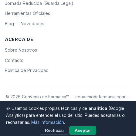
Jornada Reducida (Guarda Legal)
Herramientas Oficiales
Blog — Novedades
ACERCA DE
Sobre Nosotros
Contacto
Política de Privacidad
© 2026 Convenio de Farmacia™ — conveniodefarmacia.com —
Creado por
Antonio
, farmacéutico y programador.
🍪 Usamos cookies propias técnicas y de
analítica
(Google
Los cálculos son orientativos. Consulta con un asesor laboral para
Analytics) para entender el uso del sitio. Puedes aceptarlas o
situaciones específicas.
rechazarlas.
Más información
.
Fuentes oficiales:
XXV Convenio (BOE)
·
Tablas 2026 (BOE)
Rechazar
Aceptar