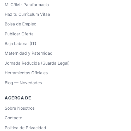
Mi CRM · Parafarmacia
Haz tu Currículum Vitae
Bolsa de Empleo
Asistente Farmacia
Convenio de Farmacia · IA
Publicar Oferta
Baja Laboral (IT)
¡Hola! Soy el asistente de
Convenio de
Farmacia
. Puedo ayudarte con dudas
Maternidad y Paternidad
sobre el convenio, salarios, nóminas,
Jornada Reducida (Guarda Legal)
nocturnidad, finiquitos y más.
¿En qué puedo ayudarte?
Herramientas Oficiales
Blog — Novedades
ACERCA DE
Sobre Nosotros
Contacto
Política de Privacidad